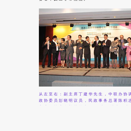
从左至右：副主席丁建华先生，中联办协
政协委员彭晓明议员，民政事务总署陈积
主席，首席会长戴德丰GBS太平绅士，
鲁教授，麦邓碧仪 MH 太平绅士，点心
杰先生，主席朱莲芬女士，副主席江庆恩
当日酒会现场，首席会长戴德丰GBS太